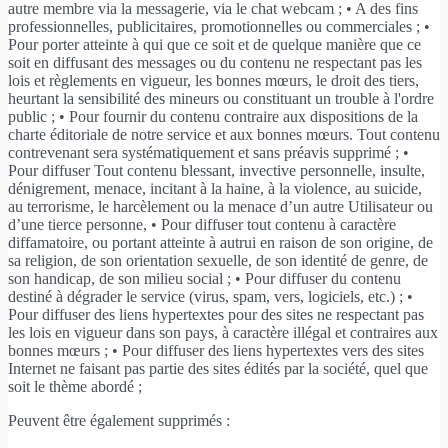
autre membre via la messagerie, via le chat webcam ; • A des fins
professionnelles, publicitaires, promotionnelles ou commerciales ; •
Pour porter atteinte à qui que ce soit et de quelque manière que ce
soit en diffusant des messages ou du contenu ne respectant pas les
lois et règlements en vigueur, les bonnes mœurs, le droit des tiers,
heurtant la sensibilité des mineurs ou constituant un trouble à l'ordre
public ; • Pour fournir du contenu contraire aux dispositions de la
charte éditoriale de notre service et aux bonnes mœurs. Tout contenu
contrevenant sera systématiquement et sans préavis supprimé ; •
Pour diffuser Tout contenu blessant, invective personnelle, insulte,
dénigrement, menace, incitant à la haine, à la violence, au suicide,
au terrorisme, le harcèlement ou la menace d’un autre Utilisateur ou
d’une tierce personne, • Pour diffuser tout contenu à caractère
diffamatoire, ou portant atteinte à autrui en raison de son origine, de
sa religion, de son orientation sexuelle, de son identité de genre, de
son handicap, de son milieu social ; • Pour diffuser du contenu
destiné à dégrader le service (virus, spam, vers, logiciels, etc.) ; •
Pour diffuser des liens hypertextes pour des sites ne respectant pas
les lois en vigueur dans son pays, à caractère illégal et contraires aux
bonnes mœurs ; • Pour diffuser des liens hypertextes vers des sites
Internet ne faisant pas partie des sites édités par la société, quel que
soit le thème abordé ;
Peuvent être également supprimés :