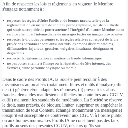
Afin de respecter les lois et règlements en vigueur, le Membre
s'engage notamment à :
respecter les règles d'Ordre Public et de bonnes mœurs, telle que la
réglementation en matière de contenu pornographique, raciste ou illicite
qui serait susceptible de porter atteinte à l'intégrité d'un autre Membre ou au
service client par l'intermédiaire de messages textes ou images provocantes.
respecter le droit des personnes et les règles relatives au respect de la vie
privée des personnes : sont ainsi interdits les propos discriminatoires,
diffamatoires, injurieux, grossiers, vulgaires, insultants, dénigrants et
dégradants.
respecter la réglementation en matière de fraude informatique.
ne pas porter atteinte à l'image ou la réputation du Site internet, des
Services, d'une personne physique ou morale.
Dans le cadre des Profils IA, la Société peut recourir à des
mécanismes automatisés (notamment filtres et outils d’analyse) afin
de : (i) générer et/ou adapter les réponses, (ii) prévenir les abus,
fraudes, demandes manifestement illicites ou contraires aux CGUV,
et (iii) maintenir les standards de modération. La Société se réserve
le droit, sans préavis, de bloquer, limiter, supprimer ou empêcher la
transmission de tout Contenu échangé (notamment via messagerie)
lorsqu’il est susceptible de contrevenir aux CGUV, à l’ordre public
ou aux bonnes mœurs. Les Profils IA ne constituent pas des faux
profils au sens des présentes CGUV, dès lors qu’ils sont